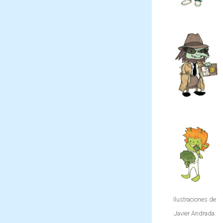
hacerle
combatir
todo tipo
al Mago
de
Pinchón
maldades
con su
utilizando
flauta
su magia.
mágica,
capaz de
crear
todo tipo
de plantas
en un
santiamén.
Ilustraciones de
Javier Andrada.