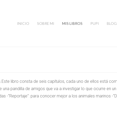
INICIO
SOBRE MI
MIS LIBROS
PUPI
BLOG
s.Este libro consta de seis capítulos, cada uno de ellos está co
de una pandilla de amigos que va a investigar lo que ocurre en un c
endas -"Reportaje": para conocer mejor a los animales marinos -"