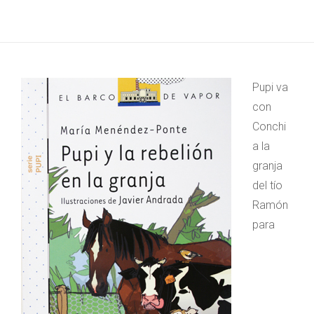
Pupi va
con
Conchi
a la
granja
del tío
Ramón
para