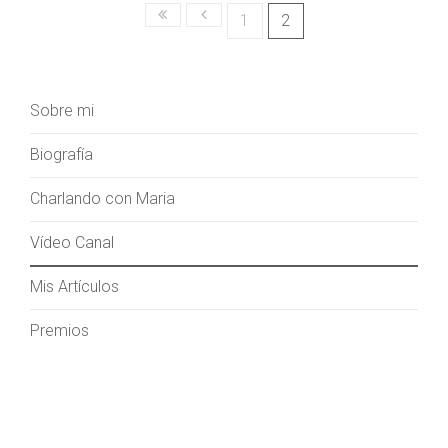
1
2
Sobre mi
Biografía
Charlando con Maria
Vídeo Canal
Mis Artículos
Premios