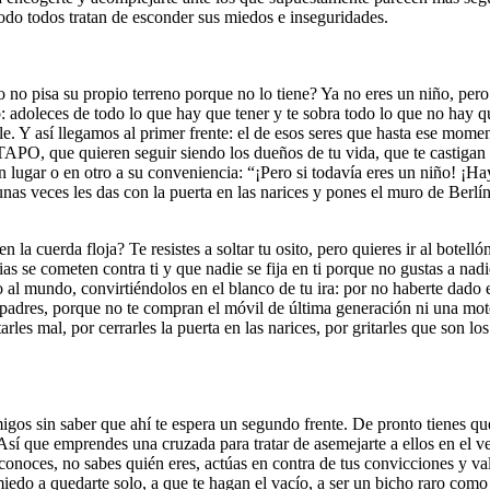
 todos tratan de esconder sus miedos e inseguridades.
 no pisa su propio terreno porque no lo tiene? Ya no eres un niño, pero 
 adoleces de todo lo que hay que tener y te sobra todo lo que no hay que
le. Y así llegamos al primer frente: el de esos seres que hasta ese mom
APO, que quieren seguir siendo los dueños de tu vida, que te castigan 
un lugar o en otro a su conveniencia: “¡Pero si todavía eres un niño! 
s veces les das con la puerta en las narices y pones el muro de Berlín
a cuerda floja? Te resistes a soltar tu osito, pero quieres ir al botell
as se cometen contra ti y que nadie se fija en ti porque no gustas a nadi
o al mundo, convirtiéndolos en el blanco de tu ira: por no haberte dado e
 padres, porque no te compran el móvil de última generación ni una moto, 
es mal, por cerrarles la puerta en las narices, por gritarles que son los 
igos sin saber que ahí te espera un segundo frente. De pronto tienes qu
sí que emprendes una cruzada para tratar de asemejarte a ellos en el ves
econoces, no sabes quién eres, actúas en contra de tus convicciones y va
 miedo a quedarte solo, a que te hagan el vacío, a ser un bicho raro com