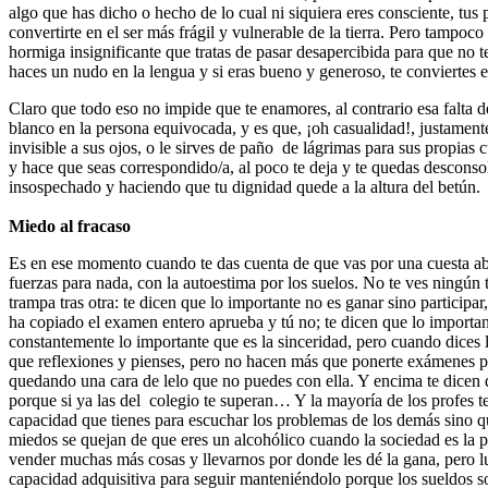
algo que has dicho o hecho de lo cual ni siquiera eres consciente, tus p
convertirte en el ser más frágil y vulnerable de la tierra. Pero tampo
hormiga insignificante que tratas de pasar desapercibida para que no te
haces un nudo en la lengua y si eras bueno y generoso, te conviertes e
Claro que todo eso no impide que te enamores, al contrario esa falta d
blanco en la persona equivocada, y es que, ¡oh casualidad!, justamente
invisible a sus ojos, o le sirves de paño de lágrimas para sus propias c
y hace que seas correspondido/a, al poco te deja y te quedas desconso
insospechado y haciendo que tu dignidad quede a la altura del betún.
Miedo al fracaso
Es en ese momento cuando te das cuenta de que vas por una cuesta abaj
fuerzas para nada, con la autoestima por los suelos. No te ves ningún 
trampa tras otra: te dicen que lo importante no es ganar sino participar
ha copiado el examen entero aprueba y tú no; te dicen que lo importan
constantemente lo importante que es la sinceridad, pero cuando dices la
que reflexiones y pienses, pero no hacen más que ponerte exámenes par
quedando una cara de lelo que no puedes con ella. Y encima te dicen qu
porque si ya las del colegio te superan… Y la mayoría de los profes te
capacidad que tienes para escuchar los problemas de los demás sino que
miedos se quejan de que eres un alcohólico cuando la sociedad es la 
vender muchas más cosas y llevarnos por donde les dé la gana, pero l
capacidad adquisitiva para seguir manteniéndolo porque los sueldos s