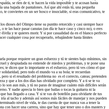
spalda, se ríen de ti, te hacen la vida imposible y te acosan hasta
ría una bajada de pantalones. Así que ahí estás tú, una pequeña
, te conviertes en un ser hosco e insociable, si eras comunicativo, te
los dioses del Olimpo tiene su puntito retorcido y casi siempre hace
o te las hace pasar canutas (un día te hace caso y cinco no), o eres
 él/ella y te quieres morir. Y si por casualidad da en el blanco perfecto
er cualquier cosa por recuperarlo, rebajándote hasta límites
rla porque requiere un gran esfuerzo y tú te sientes bajo mínimos, sin
d cruel y despiadada no entiende de miedos y problemas, y te pone una
eres; te dicen que lo importante es el esfuerzo, pero tú ves cómo el que
 solidaridad, pero todo el mundo va a su bola; te recuerdan
 pero si el resultado del problema no es el correcto, cateas; pretenden
za y que a los dos días has olvidado por completo. Y a ti se te va
io lo son aun más, y tú no paras de imaginar cuánto más difíciles serán
no. Y nadie aprecia lo bien que bailas o tocas la guitarra ni la
e has llegado a casa. Y si te vas de botellón para olvidarte de tus
 iría al tacho y además así somos más fáciles de manejar y nos pueden
rminado nivel de vida, te das cuenta de que nunca vas a tener la
ta con hacer una carrera, sino que hay que tener uno o dos masters y