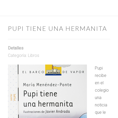
PUPI TIENE UNA HERMANITA
Detalles
Categoría:
Libros
Pupi
recibe
en el
colegio
una
noticia
que le