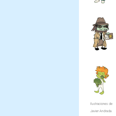
hacerle
combatir
todo tipo
al Mago
de
Pinchón
maldades
con su
utilizando
flauta
su magia.
mágica,
capaz de
crear
todo tipo
de plantas
en un
santiamén.
Ilustraciones de
Javier Andrada.