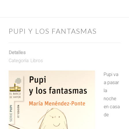
PUPI Y LOS FANTASMAS
Detalles
Categoría:
Libros
Pupi va
a pasar
la
noche
en casa
de