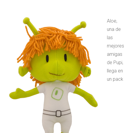
Aloe,
una de
las
mejores
amigas
de Pupi,
llega en
un pack