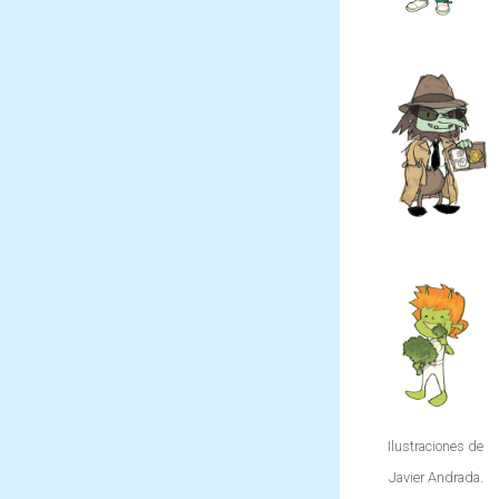
hacerle
combatir
todo tipo
al Mago
de
Pinchón
maldades
con su
utilizando
flauta
su magia.
mágica,
capaz de
crear
todo tipo
de plantas
en un
santiamén.
Ilustraciones de
Javier Andrada.